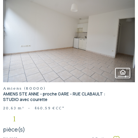
voir le
bien
Amiens (80000)
AMIENS STE ANNE - proche GARE - RUE CLABAULT :
STUDIO avec courette
20,63 m²
-
460,59 €
CC*
1
pièce(s)