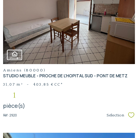
voir le
bien
Amiens (80000)
STUDIO MEUBLE - PROCHE DE L'HOPITAL SUD - PONT DE METZ
31,07 m²
-
403,85 €
CC*
1
pièce(s)
Réf : 2920
Sélection
Sél