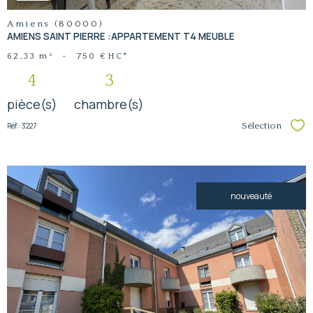
Amiens (80000)
AMIENS SAINT PIERRE :APPARTEMENT T4 MEUBLE
62,33 m²
-
750 €
HC*
4
3
pièce(s)
chambre(s)
Réf : 3227
Sélection
Sél
nouveauté
voir le
bien