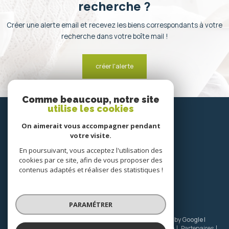
recherche ?
Créer une alerte email et recevez les biens correspondants à votre
recherche dans votre boîte mail !
créer l'alerte
Comme beaucoup, notre site
utilise les cookies
SE
connecter
On aimerait vous accompagner pendant
votre visite.
espace propriétaire
En poursuivant, vous acceptez l'utilisation des
cookies par ce site, afin de vous proposer des
NOUS
contenus adaptés et réaliser des statistiques !
suivre
PARAMÉTRER
© 2026 | Tous droits réservés | Traduction powered by Google |
Nos honoraires
Plan du site
Mentions légales
Admin
Partenaires