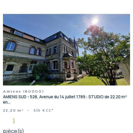
voir le
bien
Amiens (80000)
AMIENS SUD - 528, Avenue du 14 juillet 1789 : STUDIO de 22.20 m²
en...
22,20 m²
-
515 €
CC*
1
pièce(s)