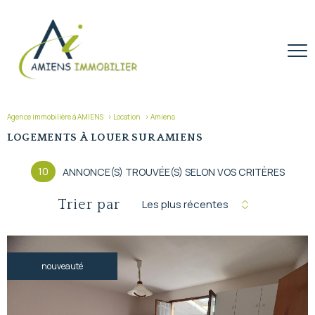
Agence immobilière à AMIENS
Location
Amiens
LOGEMENTS À LOUER SUR AMIENS
10
ANNONCE(S) TROUVÉE(S) SELON VOS CRITÈRES
Trier par
Les plus récentes
nouveauté