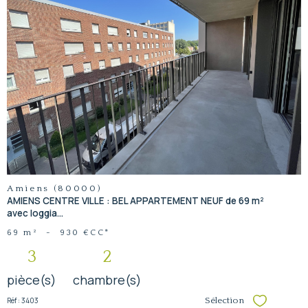
voir le
bien
Amiens (80000)
AMIENS CENTRE VILLE : BEL APPARTEMENT NEUF de 69 m²
avec loggia...
69 m²
-
930 €
CC*
3
2
pièce(s)
chambre(s)
Réf : 3403
Sélection
Sélectionner