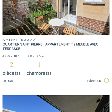
voir le
bien
Amiens (80000)
QUARTIER SAINT PIERRE : APPARTEMENT T2 MEUBLE AVEC
TERRASSE
32,62 m²
-
600 €
CC*
2
1
pièce(s)
chambre(s)
Réf : 3416
Sélection
Sél