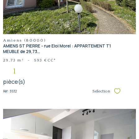
Amiens (80000)
AMIENS ST PIERRE - rue Eloi Morel : APPARTEMENT T1
MEUBLE de 29,73...
29,73 m²
-
593 €
CC*
1
pièce(s)
Réf : 3532
Sélection
Sélectionner