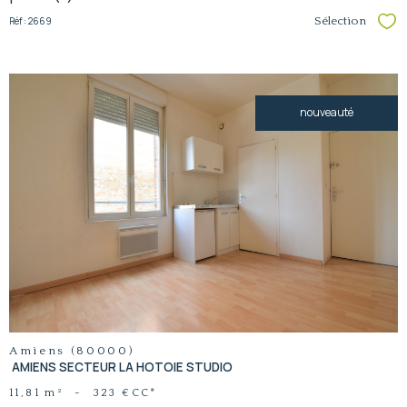
Réf : 2669
Sélection
Sél
nouveauté
voir le
bien
Amiens (80000)
AMIENS SECTEUR LA HOTOIE STUDIO
11,81 m²
-
323 €
CC*