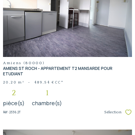
voir le
bien
Amiens (80000)
AMIENS ST ROCH - APPARTEMENT T2 MANSARDE POUR
ETUDIANT
20,20 m²
-
489,54 €
CC*
2
1
pièce(s)
chambre(s)
Réf : 2336.2T
Sélection
Sél