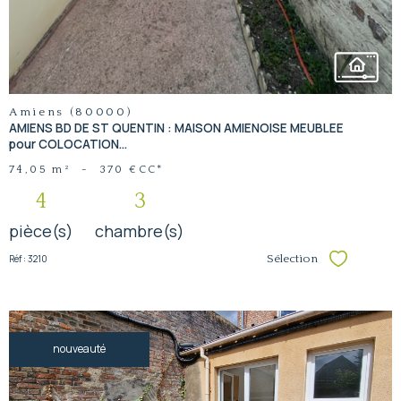
Amiens (80000)
AMIENS BD DE ST QUENTIN : MAISON AMIENOISE MEUBLEE
pour COLOCATION...
74,05 m²
-
370 €
CC*
4
3
pièce(s)
chambre(s)
Réf : 3210
Sélection
Sélectionner
nouveauté