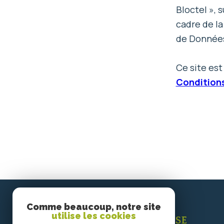
o
Bloctel », s
d
cadre de la
de Données 
o
o
Ce site es
Conditions
r
n
d
n
o
é
Comme beaucoup, notre site
utilise les cookies
SE