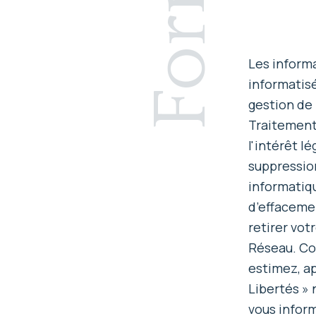
V
I
O
G
Les informa
S
N
informatis
gestion de 
c
E
Traitement
Z
l'intérêt l
o
suppression
V
informatiqu
O
d’effacemen
o
retirer vo
S
Réseau. Co
c
estimez, ap
r
Libertés » 
vous inform