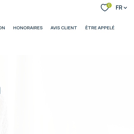
Langue
0
FR
ON
HONORAIRES
AVIS CLIENT
ÊTRE APPELÉ
n