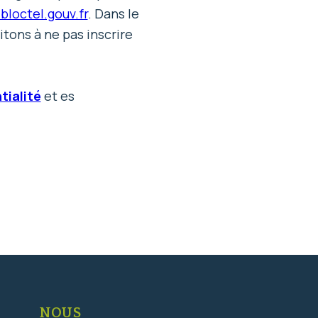
bloctel.gouv.fr
. Dans le
tons à ne pas inscrire
tialité
et es
NOUS