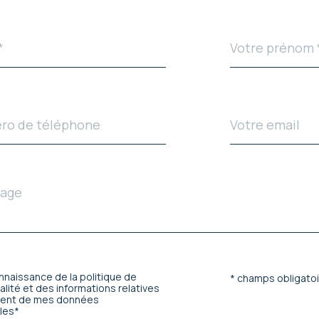
Prénom
*
e
Adresse
email
connaissance de la politique de
tion
* champs obligato
alité et des informations relatives
ment de mes données
les*