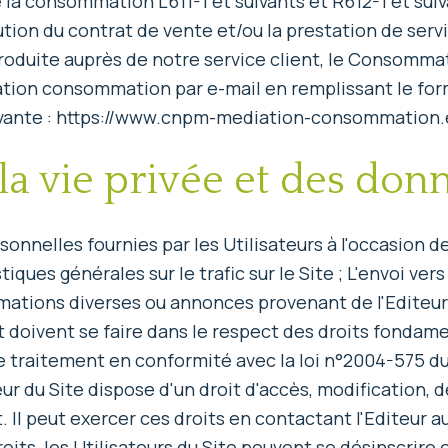
 consommation L611-1 et suivants et R612-1 et suivan
ution du contrat de vente et/ou la prestation de servi
oduite auprès de notre service client, le Consommat
ion consommation par e-mail en remplissant le formu
vante : https://www.cnpm-mediation-consommation.
la vie privée et des do
onnelles fournies par les Utilisateurs à l'occasion de 
iques générales sur le trafic sur le Site ; L'envoi vers
rmations diverses ou annonces provenant de l'Editeur.
t doivent se faire dans le respect des droits fonda
de traitement en conformité avec la loi n°2004-575 du
ur du Site dispose d'un droit d'accès, modification, d
 Il peut exercer ces droits en contactant l'Editeur 
roits, les Utilisateurs du Site peuvent se désinscrire