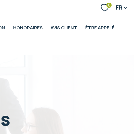
Langue
0
FR
ON
HONORAIRES
AVIS CLIENT
ÊTRE APPELÉ
es