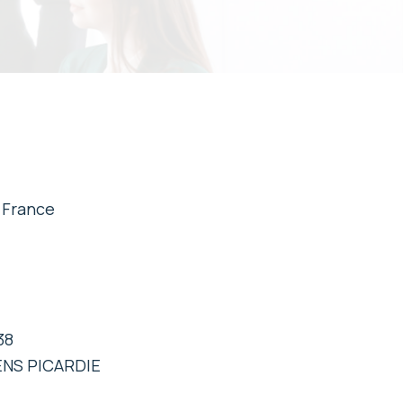
- France
38
IENS PICARDIE