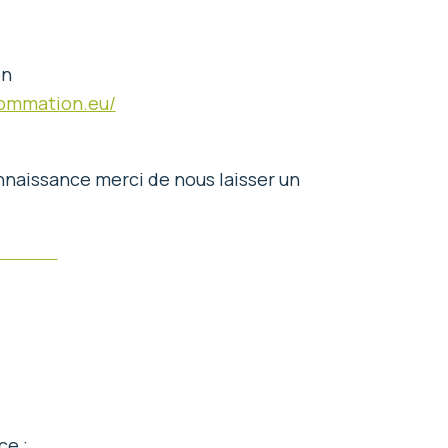
on
ommation.eu/
nnaissance merci de nous laisser un
ce ;