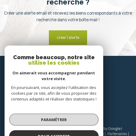
recherche ?
Créer une alerte email et recevez les biens correspondants à votre
recherche dans votre boîte mail !
créer l'alerte
Comme beaucoup, notre site
utilise les cookies
SE
connecter
On aimerait vous accompagner pendant
votre visite.
espace propriétaire
En poursuivant, vous acceptez l'utilisation des
cookies par ce site, afin de vous proposer des
NOUS
contenus adaptés et réaliser des statistiques !
suivre
PARAMÉTRER
© 2026 | Tous droits réservés | Traduction powered by Google |
Nos honoraires
Plan du site
Mentions légales
Admin
Partenaires