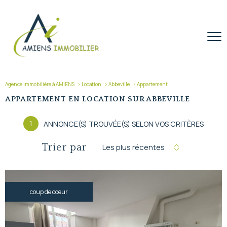
Agence immobilière à AMIENS
Location
Abbeville
Appartement
APPARTEMENT EN LOCATION SUR ABBEVILLE
1
ANNONCE(S) TROUVÉE(S) SELON VOS CRITÈRES
Trier par
Les plus récentes
coup de coeur