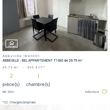
voir le
bien
Abbeville (80100)
ABBEVILLE : BEL APPARTEMENT T1 BIS de 29.75 m²
29,75 m²
-
450 €
CC*
2
1
pièce(s)
chambre(s)
Réf : 3215.1
Sélection
Sél
* CC : Charges comprises