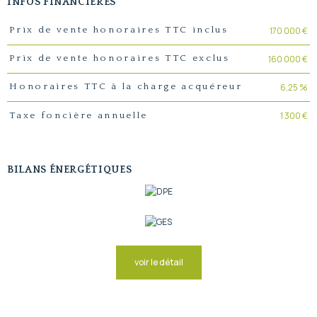
INFOS FINANCIÈRES
Caractéristiques
Valeurs
170 000 €
Prix de vente honoraires TTC inclus
160 000 €
Prix de vente honoraires TTC exclus
6,25 %
Honoraires TTC à la charge acquéreur
1 300 €
Taxe foncière annuelle
BILANS ÉNERGÉTIQUES
voir le détail