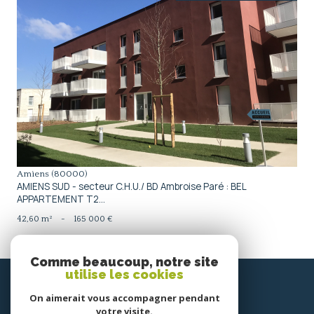
voir le bien
Amiens (80000)
AMIENS SUD - secteur C.H.U./ BD Ambroise Paré : BEL
APPARTEMENT T2...
42,60 m²
-
165 000 €
Comme beaucoup, notre site
SE
utilise les cookies
connecter
On aimerait vous accompagner pendant
votre visite.