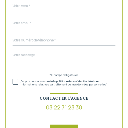
Nom
Fieldset
*
par
défaut
email
*
Téléphone
*
Message
Fieldset
*
par
défaut
Validation
* Champs obligatoires
j'ai pris connaissance de la politique de confidentialité et des
informations relatives au traitement de mes données personnelles*
CONTACTER L'AGENCE
03 22 71 23 30
Validation