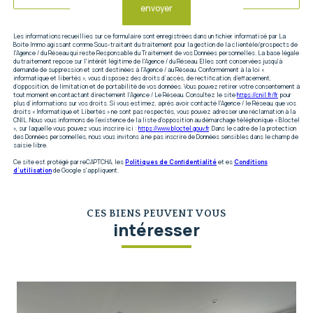
envoyer
Les informations recueillies sur ce formulaire sont enregistrées dans un fichier informatisé par La
Boite Immo agissant comme Sous-traitant du traitement pour la gestion de la clientèle/prospects de
l'Agence / du Réseau qui reste Responsable du Traitement de vos Données personnelles. La base légale
du traitement repose sur l'intérêt légitime de l'Agence / du Réseau. Elles sont conservées jusqu'à
demande de suppression et sont destinées à l'Agence / au Réseau. Conformément à la loi «
informatique et libertés », vous disposez des droits d’accès, de rectification, d’effacement,
d’opposition, de limitation et de portabilité de vos données. Vous pouvez retirer votre consentement à
tout moment en contactant directement l’Agence / Le Réseau. Consultez le site
https://cnil.fr/fr
pour
plus d’informations sur vos droits. Si vous estimez, après avoir contacté l'Agence / le Réseau, que vos
droits « Informatique et Libertés » ne sont pas respectés, vous pouvez adresser une réclamation à la
CNIL. Nous vous informons de l’existence de la liste d'opposition au démarchage téléphonique « Bloctel
», sur laquelle vous pouvez vous inscrire ici :
https://www.bloctel.gouv.fr
. Dans le cadre de la protection
des Données personnelles, nous vous invitons à ne pas inscrire de Données sensibles dans le champ de
saisie libre.
Ce site est protégé par reCAPTCHA, les
Politiques de Confidentialité
et es
Conditions
d'utilisation
de Google s'appliquent.
CES BIENS PEUVENT VOUS
intéresser