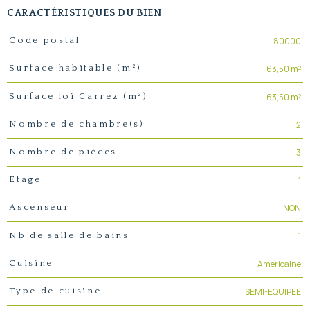
CARACTÉRISTIQUES DU BIEN
Caractéristiques
Valeurs
80000
Code postal
63,50 m²
Surface habitable (m²)
63,50 m²
Surface loi Carrez (m²)
2
Nombre de chambre(s)
3
Nombre de pièces
1
Etage
NON
Ascenseur
1
Nb de salle de bains
Américaine
Cuisine
SEMI-EQUIPEE
Type de cuisine