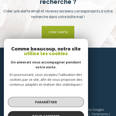
recherche ?
Créer une alerte email et recevez les biens correspondants à votre
recherche dans votre boîte mail !
créer l'alerte
Comme beaucoup, notre site
utilise les cookies
SE
connecter
On aimerait vous accompagner pendant
votre visite.
espace propriétaire
En poursuivant, vous acceptez l'utilisation des
cookies par ce site, afin de vous proposer des
NOUS
contenus adaptés et réaliser des statistiques !
suivre
PARAMÉTRER
© 2026 | Tous droits réservés | Traduction powered by Google |
Nos honoraires
Plan du site
Mentions légales
Admin
Partenaires